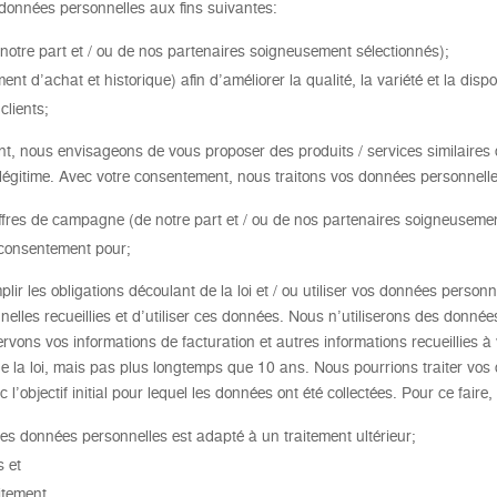
s données personnelles aux fins suivantes:
notre part et / ou de nos partenaires soigneusement sélectionnés);
t d’achat et historique) afin d’améliorer la qualité, la variété et la disponi
clients;
 nous envisageons de vous proposer des produits / services similaires ou
 légitime. Avec votre consentement, nous traitons vos données personnelle
offres de campagne (de notre part et / ou de nos partenaires soigneusemen
 consentement pour;
ir les obligations découlant de la loi et / ou utiliser vos données person
elles recueillies et d’utiliser ces données. Nous n’utiliserons des donn
rvons vos informations de facturation et autres informations recueillies 
de la loi, mais pas plus longtemps que 10
ans. Nous pourrions traiter vos
’objectif initial pour lequel les données ont été collectées. Pour ce faire,
re des données personnelles est adapté à un traitement ultérieur;
s et
itement.