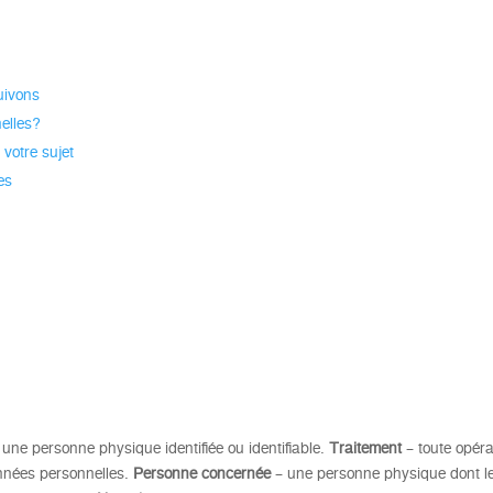
uivons
elles?
votre sujet
es
à une personne physique identifiée ou identifiable.
Traitement
– toute opéra
nnées personnelles.
Personne
concernée
– une personne physique dont le